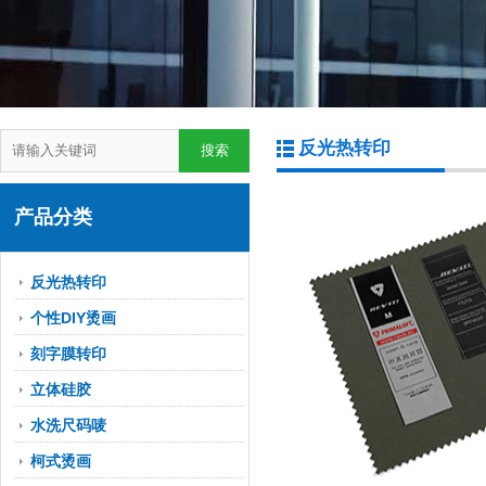
反光热转印
产品分类
反光热转印
个性DIY烫画
刻字膜转印
立体硅胶
水洗尺码唛
柯式烫画